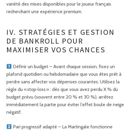
variété des mises disponibles pour le joueur français
recherchant une expérience premium.
IV. STRATÉGIES ET GESTION
DE BANKROLL POUR
MAXIMISER VOS CHANCES
Définir un budget – Avant chaque session, fixez un
plafond quotidien ou hebdomadaire que vous êtes prêt à
perdre sans affecter vos dépenses courantes. Utilisez la
règle du « stop‑loss » : dès que vous avez perdu X % du
budget prévu (souvent entre 20 % et 30 %), arrêtez
immédiatement la partie pour éviter l’effet boule de neige
négatif.
Pari progressif adapté – La Martingale fonctionne