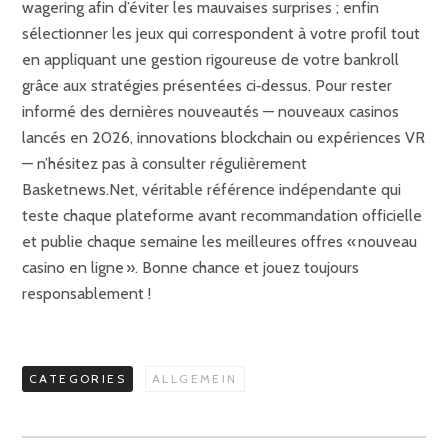
wagering afin d’éviter les mauvaises surprises ; enfin
sélectionner les jeux qui correspondent à votre profil tout
en appliquant une gestion rigoureuse de votre bankroll
grâce aux stratégies présentées ci‑dessus. Pour rester
informé des dernières nouveautés — nouveaux casinos
lancés en 2026, innovations blockchain ou expériences VR
— n’hésitez pas à consulter régulièrement
Basketnews.Net, véritable référence indépendante qui
teste chaque plateforme avant recommandation officielle
et publie chaque semaine les meilleures offres « nouveau
casino en ligne ». Bonne chance et jouez toujours
responsablement !
CATEGORIES
ALLGEMEIN