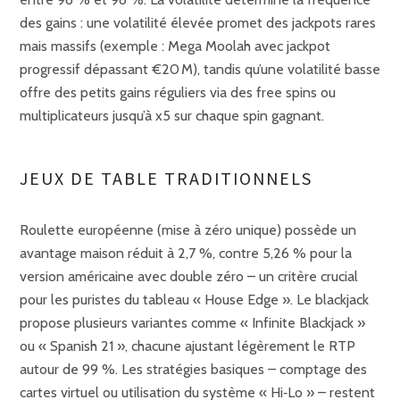
des gains : une volatilité élevée promet des jackpots rares
mais massifs (exemple : Mega Moolah avec jackpot
progressif dépassant €20 M), tandis qu’une volatilité basse
offre des petits gains réguliers via des free spins ou
multiplicateurs jusqu’à x5 sur chaque spin gagnant.
JEUX DE TABLE TRADITIONNELS
Roulette européenne (mise à zéro unique) possède un
avantage maison réduit à 2,7 %, contre 5,26 % pour la
version américaine avec double zéro – un critère crucial
pour les puristes du tableau « House Edge ». Le blackjack
propose plusieurs variantes comme « Infinite Blackjack »
ou « Spanish 21 », chacune ajustant légèrement le RTP
autour de 99 %. Les stratégies basiques – comptage des
cartes virtuel ou utilisation du système « Hi‑Lo » – restent