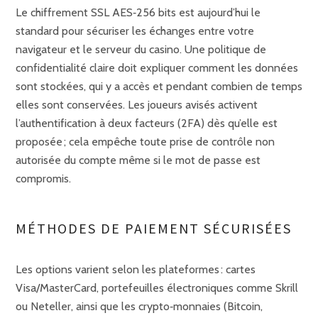
Le chiffrement SSL AES‑256 bits est aujourd’hui le
standard pour sécuriser les échanges entre votre
navigateur et le serveur du casino. Une politique de
confidentialité claire doit expliquer comment les données
sont stockées, qui y a accès et pendant combien de temps
elles sont conservées. Les joueurs avisés activent
l’authentification à deux facteurs (2FA) dès qu’elle est
proposée ; cela empêche toute prise de contrôle non
autorisée du compte même si le mot de passe est
compromis.
MÉTHODES DE PAIEMENT SÉCURISÉES
Les options varient selon les plateformes : cartes
Visa/MasterCard, portefeuilles électroniques comme Skrill
ou Neteller, ainsi que les crypto‑monnaies (Bitcoin,