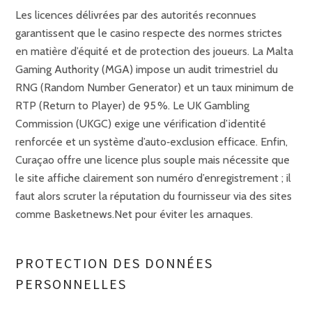
Les licences délivrées par des autorités reconnues
garantissent que le casino respecte des normes strictes
en matière d’équité et de protection des joueurs. La Malta
Gaming Authority (MGA) impose un audit trimestriel du
RNG (Random Number Generator) et un taux minimum de
RTP (Return to Player) de 95 %. Le UK Gambling
Commission (UKGC) exige une vérification d’identité
renforcée et un système d’auto‑exclusion efficace. Enfin,
Curaçao offre une licence plus souple mais nécessite que
le site affiche clairement son numéro d’enregistrement ; il
faut alors scruter la réputation du fournisseur via des sites
comme Basketnews.Net pour éviter les arnaques.
PROTECTION DES DONNÉES
PERSONNELLES