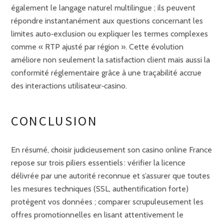
également le langage naturel multilingue ; ils peuvent
répondre instantanément aux questions concernant les
limites auto‑exclusion ou expliquer les termes complexes
comme « RTP ajusté par région ». Cette évolution
améliore non seulement la satisfaction client mais aussi la
conformité réglementaire grâce à une traçabilité accrue
des interactions utilisateur‑casino.
CONCLUSION
En résumé, choisir judicieusement son casino online France
repose sur trois piliers essentiels : vérifier la licence
délivrée par une autorité reconnue et s’assurer que toutes
les mesures techniques (SSL, authentification forte)
protègent vos données ; comparer scrupuleusement les
offres promotionnelles en lisant attentivement le