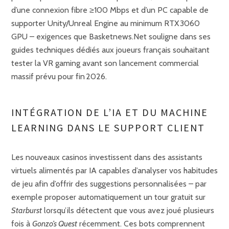
d’une connexion fibre ≥100 Mbps et d’un PC capable de
supporter Unity/Unreal Engine au minimum RTX 3060
GPU – exigences que Basketnews.Net souligne dans ses
guides techniques dédiés aux joueurs français souhaitant
tester la VR gaming avant son lancement commercial
massif prévu pour fin 2026.
INTÉGRATION DE L’IA ET DU MACHINE
LEARNING DANS LE SUPPORT CLIENT
Les nouveaux casinos investissent dans des assistants
virtuels alimentés par IA capables d’analyser vos habitudes
de jeu afin d’offrir des suggestions personnalisées – par
exemple proposer automatiquement un tour gratuit sur
Starburst
lorsqu’ils détectent que vous avez joué plusieurs
fois à
Gonzo’s Quest
récemment. Ces bots comprennent