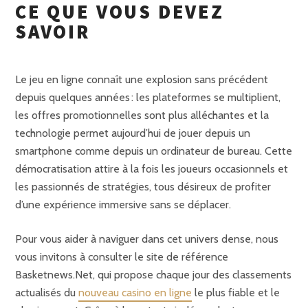
CE QUE VOUS DEVEZ
SAVOIR
Le jeu en ligne connaît une explosion sans précédent
depuis quelques années : les plateformes se multiplient,
les offres promotionnelles sont plus alléchantes et la
technologie permet aujourd’hui de jouer depuis un
smartphone comme depuis un ordinateur de bureau. Cette
démocratisation attire à la fois les joueurs occasionnels et
les passionnés de stratégies, tous désireux de profiter
d’une expérience immersive sans se déplacer.
Pour vous aider à naviguer dans cet univers dense, nous
vous invitons à consulter le site de référence
Basketnews.Net, qui propose chaque jour des classements
actualisés du
nouveau casino en ligne
le plus fiable et le