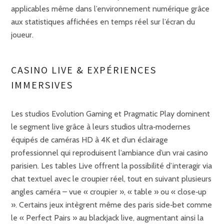
applicables même dans l’environnement numérique grâce
aux statistiques affichées en temps réel sur l’écran du
joueur.
CASINO LIVE & EXPÉRIENCES
IMMERSIVES
Les studios Evolution Gaming et Pragmatic Play dominent
le segment live grâce à leurs studios ultra‑modernes
équipés de caméras HD à 4K et d’un éclairage
professionnel qui reproduisent l’ambiance d’un vrai casino
parisien. Les tables Live offrent la possibilité d’interagir via
chat textuel avec le croupier réel, tout en suivant plusieurs
angles caméra – vue « croupier », « table » ou « close‑up
». Certains jeux intègrent même des paris side‑bet comme
le « Perfect Pairs » au blackjack live, augmentant ainsi la