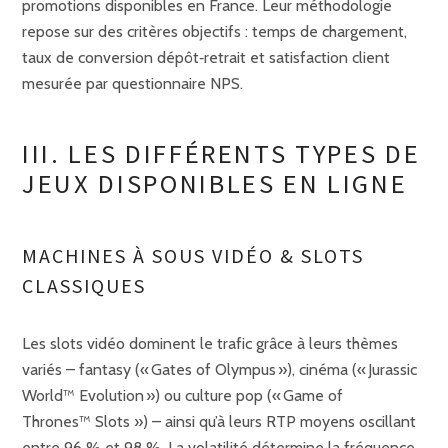
promotions disponibles en France. Leur méthodologie
repose sur des critères objectifs : temps de chargement,
taux de conversion dépôt‑retrait et satisfaction client
mesurée par questionnaire NPS.
III. LES DIFFÉRENTS TYPES DE
JEUX DISPONIBLES EN LIGNE
MACHINES À SOUS VIDÉO & SLOTS
CLASSIQUES
Les slots vidéo dominent le trafic grâce à leurs thèmes
variés – fantasy (« Gates of Olympus »), cinéma (« Jurassic
World™ Evolution ») ou culture pop (« Game of
Thrones™ Slots ») – ainsi qu’à leurs RTP moyens oscillant
entre 96 % et 98 %. La volatilité détermine la fréquence