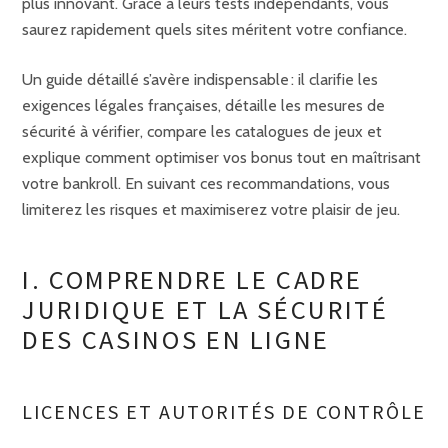
plus innovant. Grâce à leurs tests indépendants, vous
saurez rapidement quels sites méritent votre confiance.
Un guide détaillé s’avère indispensable : il clarifie les
exigences légales françaises, détaille les mesures de
sécurité à vérifier, compare les catalogues de jeux et
explique comment optimiser vos bonus tout en maîtrisant
votre bankroll. En suivant ces recommandations, vous
limiterez les risques et maximiserez votre plaisir de jeu.
I. COMPRENDRE LE CADRE
JURIDIQUE ET LA SÉCURITÉ
DES CASINOS EN LIGNE
LICENCES ET AUTORITÉS DE CONTRÔLE