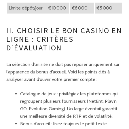
Limite dépôt/jour
€10 000
€8 000
€5 000
II. CHOISIR LE BON CASINO EN
LIGNE : CRITÈRES
D’ÉVALUATION
La sélection d’un site ne doit pas reposer uniquement sur
l’apparence du bonus d’accueil. Voici les points clés à
analyser avant d’ouvrir votre premier compte :
Catalogue de jeux : privilégiez les plateformes qui
regroupent plusieurs fournisseurs (NetEnt, Play’n
GO, Evolution Gaming). Un large éventail garantit
une meilleure diversité de RTP et de volatilité.
Bonus d’accueil : lisez toujours le petit texte