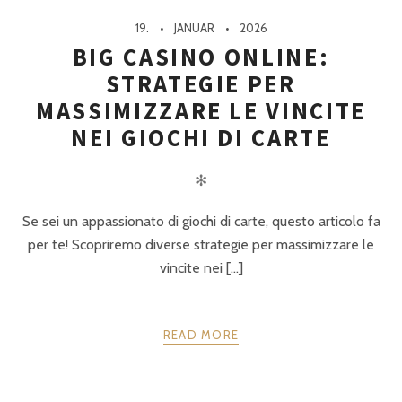
19.
JANUAR
2026
BIG CASINO ONLINE:
STRATEGIE PER
MASSIMIZZARE LE VINCITE
NEI GIOCHI DI CARTE
✻
Se sei un appassionato di giochi di carte, questo articolo fa
per te! Scopriremo diverse strategie per massimizzare le
vincite nei [...]
READ MORE