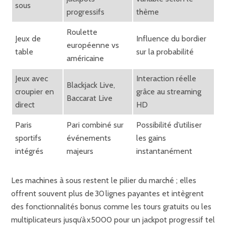
sous
progressifs
thème
Roulette
Jeux de
Influence du bordier
européenne vs
table
sur la probabilité
américaine
Jeux avec
Interaction réelle
Blackjack Live,
croupier en
grâce au streaming
Baccarat Live
direct
HD
Paris
Pari combiné sur
Possibilité d’utiliser
sportifs
événements
les gains
intégrés
majeurs
instantanément
Les machines à sous restent le pilier du marché ; elles
offrent souvent plus de 30 lignes payantes et intègrent
des fonctionnalités bonus comme les tours gratuits ou les
multiplicateurs jusqu’à x5000 pour un jackpot progressif tel