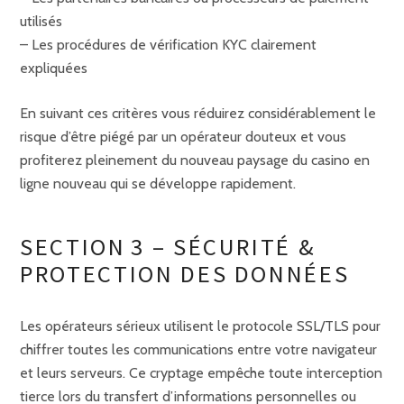
utilisés
– Les procédures de vérification KYC clairement
expliquées
En suivant ces critères vous réduirez considérablement le
risque d’être piégé par un opérateur douteux et vous
profiterez pleinement du nouveau paysage du casino en
ligne nouveau qui se développe rapidement.
SECTION 3 – SÉCURITÉ &
PROTECTION DES DONNÉES
Les opérateurs sérieux utilisent le protocole SSL/TLS pour
chiffrer toutes les communications entre votre navigateur
et leurs serveurs. Ce cryptage empêche toute interception
tierce lors du transfert d’informations personnelles ou