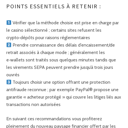
POINTS ESSENTIELS À RETENIR :
Vérifier que la méthode choisie est prise en charge par
le casino sélectionné ; certains sites refusent les
crypto‑dépôts pour raisons réglementaires
Prendre connaissance des délais d’encaissement/de
retrait associés à chaque mode ; généralement les
e‑wallets sont traités sous quelques minutes tandis que
les virements SEPA peuvent prendre jusqu’à trois jours
ouvrés
Toujours choisir une option offrant une protection
antifraude reconnue ; par exemple PayPal® propose une
garantie « acheteur protégé » qui couvre les litiges liés aux
transactions non autorisées
En suivant ces recommandations vous profiterez
pleinement du nouveau paysage financier offert par les