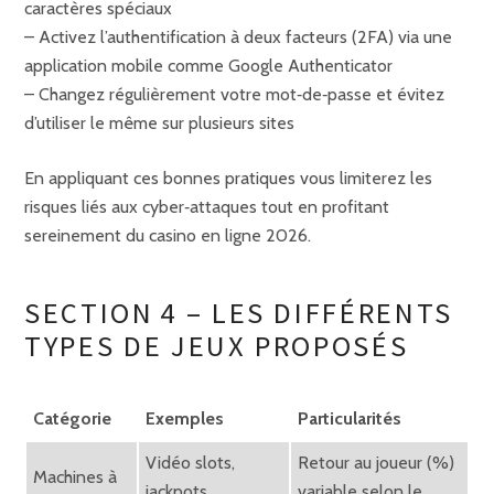
caractères spéciaux
– Activez l’authentification à deux facteurs (2FA) via une
application mobile comme Google Authenticator
– Changez régulièrement votre mot‑de‑passe et évitez
d’utiliser le même sur plusieurs sites
En appliquant ces bonnes pratiques vous limiterez les
risques liés aux cyber‑attaques tout en profitant
sereinement du casino en ligne 2026.
SECTION 4 – LES DIFFÉRENTS
TYPES DE JEUX PROPOSÉS
Catégorie
Exemples
Particularités
Vidéo slots,
Retour au joueur (%)
Machines à
jackpots
variable selon le