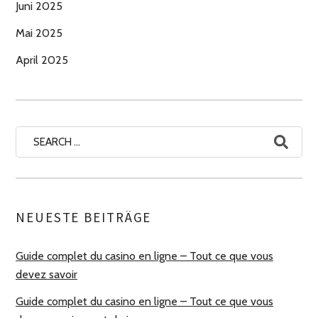
Juni 2025
Mai 2025
April 2025
Search
for:
NEUESTE BEITRÄGE
Guide complet du casino en ligne – Tout ce que vous
devez savoir
Guide complet du casino en ligne – Tout ce que vous