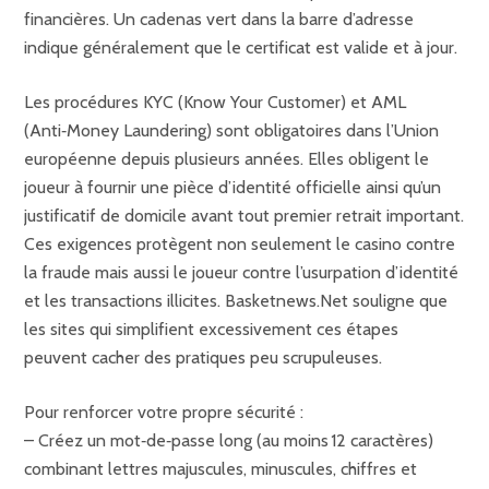
financières. Un cadenas vert dans la barre d’adresse
indique généralement que le certificat est valide et à jour.
Les procédures KYC (Know Your Customer) et AML
(Anti‑Money Laundering) sont obligatoires dans l’Union
européenne depuis plusieurs années. Elles obligent le
joueur à fournir une pièce d’identité officielle ainsi qu’un
justificatif de domicile avant tout premier retrait important.
Ces exigences protègent non seulement le casino contre
la fraude mais aussi le joueur contre l’usurpation d’identité
et les transactions illicites. Basketnews.Net souligne que
les sites qui simplifient excessivement ces étapes
peuvent cacher des pratiques peu scrupuleuses.
Pour renforcer votre propre sécurité :
– Créez un mot‑de‑passe long (au moins 12 caractères)
combinant lettres majuscules, minuscules, chiffres et